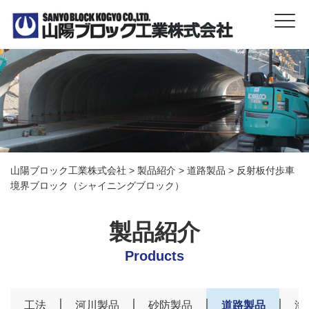
山陽ブロック工業株式会社
>
製品紹介
>
道路製品
>
反射板付歩車
境界ブロック（シャイニングブロック）
製品紹介
Products
工法
河川製品
砂防製品
道路製品
海